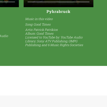
Pyhrabruck
Music in this video
Song:
Good Times
Artis: Patrick Patrikios
Album: Good Times
 Audio
Licensed to YouTube by: YouTube Audio
Library; Sony ATV Publishing, UMPG
Publishing, and 6 Music Rights Societies