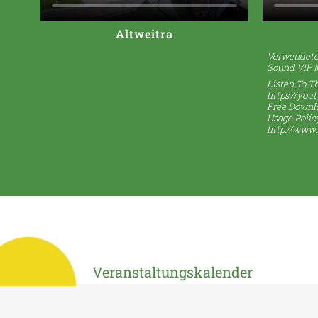
Altweitra
Verwendete 
Sound VIP 
Listen To Th
https://you
Free Downl
Usage Polic
http://www
Veranstaltungskalender