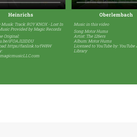
Heinrichs
Oberlembach
Musik: Track: ROY KNOX - Lost In
Music in this video
Music Provided by Magic Records
Song:
Motor Hums
e Original:
Artist: The 126ers
tu.be/iFOAJ12lDDU
Album: Motor Hums
oad:
https://fanlink.to/fW8W
Licensed to YouTube by: YouTube
y:
Library
.magicmusicLLC.com