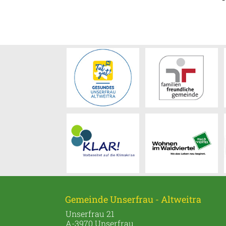
Gemeinde Unserfrau - Altweitra
Unserfrau 21
A-3970 Unserfrau