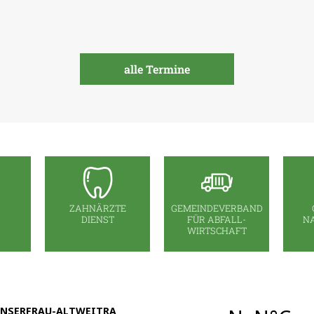
alle Termine
ZAHNÄRZTE
GEMEINDEVERBAND
DIENST
FÜR ABFALL-
N
WIRTSCHAFT