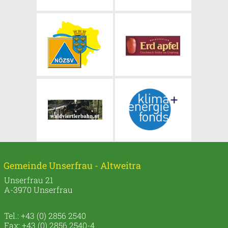
Gemeinde Unserfrau - Altweitra
Unserfrau 21
A-3970 Unserfrau
Tel.: +43 (0) 2856 2540
Fax: +43 (0) 2856 2540-4